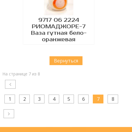
9717 06 2224
РИОМАДЖОРЕ-7
Ваза гутная бело-
оранжевая
Вернуться
На странице 7 из 8
1
2
3
4
5
6
7
8