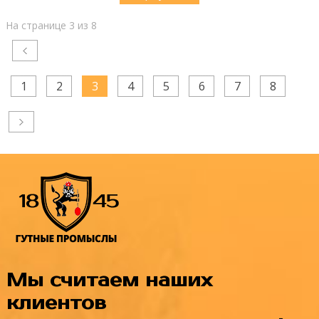
На странице 3 из 8
1
2
3
4
5
6
7
8
Мы считаем наших
клиентов